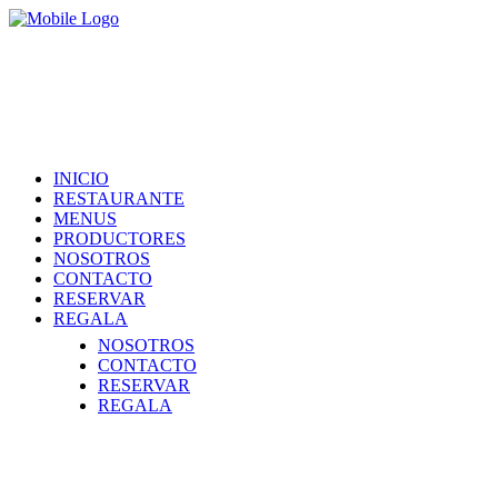
Restaurante
MENUS
Sorry, no posts matched your criteria.
PRODUCTORES
INICIO
RESTAURANTE
MENUS
PRODUCTORES
NOSOTROS
CONTACTO
RESERVAR
REGALA
NOSOTROS
CONTACTO
RESERVAR
REGALA