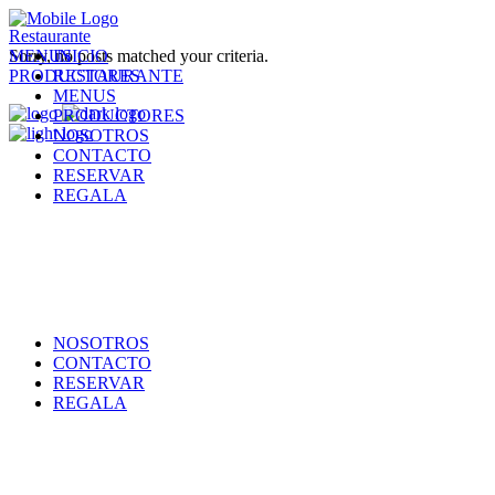
Restaurante
MENUS
Sorry, no posts matched your criteria.
INICIO
PRODUCTORES
RESTAURANTE
MENUS
PRODUCTORES
NOSOTROS
CONTACTO
RESERVAR
REGALA
NOSOTROS
CONTACTO
RESERVAR
REGALA